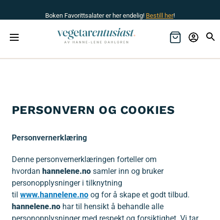
Boken Favorittsalater er her endelig!
Bestill her
!
PERSONVERN OG COOKIES
Personvernerklæring
Denne personvernerklæringen forteller om
hvordan
hannelene.no
samler inn og bruker
personopplysninger i tilknytning
til
www.hannelene.no
og for å skape et godt tilbud.
hannelene.no
har til hensikt å behandle alle
personopplysninger med respekt og forsiktighet. Vi tar