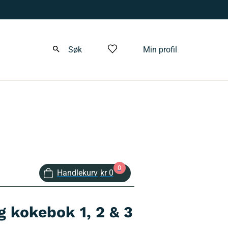
Søk
Min profil
0
Handlekurv
kr 0
g kokebok 1, 2 & 3