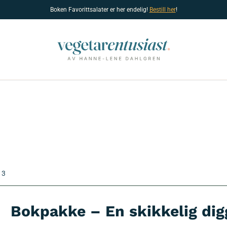
Boken Favorittsalater er her endelig!
Bestill her
!
 3
Bokpakke – En skikkelig dig