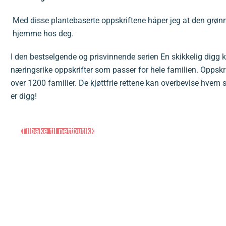
Med disse plantebaserte oppskriftene håper jeg at den grøn
hjemme hos deg.
I den bestselgende og prisvinnende serien En skikkelig digg 
næringsrike oppskrifter som passer for hele familien. Oppskrif
over 1200 familier. De kjøttfrie rettene kan overbevise hvem 
er digg!
Tilbake til nettbutikk