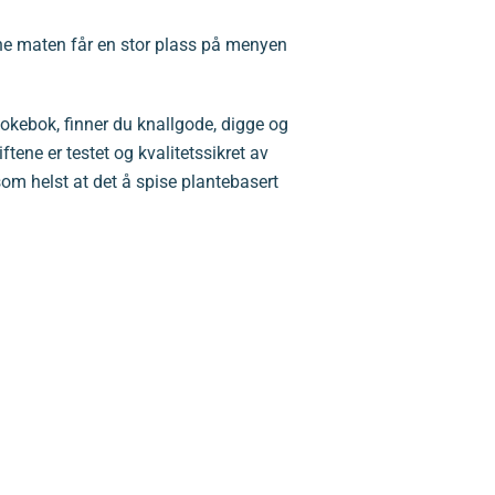
ne maten får en stor plass på menyen
kokebok, finner du knallgode, digge og
tene er testet og kvalitetssikret av
som helst at det å spise plantebasert