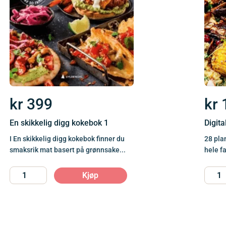
kr
399
kr
En skikkelig digg kokebok 1
Digita
I En skikkelig digg kokebok finner du
28 pla
smaksrik mat basert på grønnsake...
hele f
Kjøp