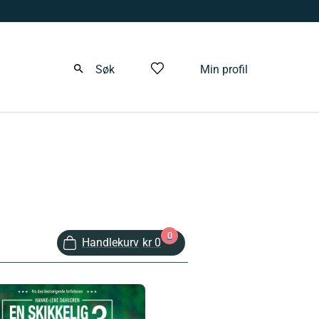
Søk
Min profil
0
Handlekurv
kr 0