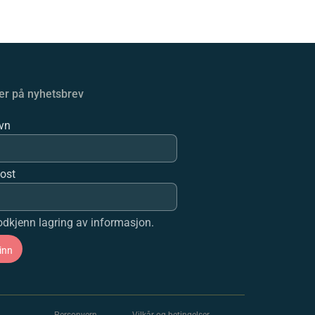
r på nyhetsbrev
avn
post
dkjenn lagring av informasjon.