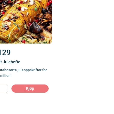
129
lt Julehefte
ntebaserte juleoppskrifter for
amilien!
Kjøp