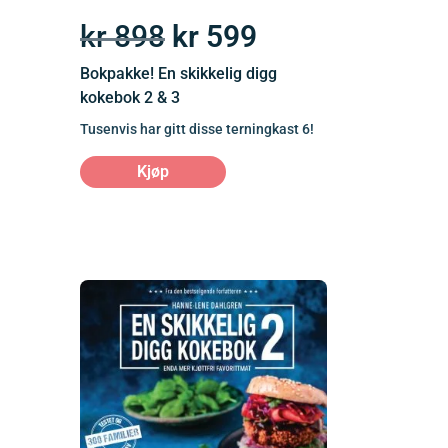
kr
898
kr
599
Bokpakke! En skikkelig digg
kokebok 2 & 3
Tusenvis har gitt disse terningkast 6!
Kjøp