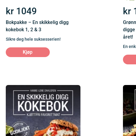
kr
1049
kr
Bokpakke – En skikkelig digg
Grønn
kokebok 1, 2 & 3
digge
året!
Sikre deg hele suksesserien!
En enk
Kjøp