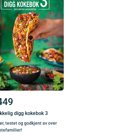
449
ikkelig digg kokebok 3
er, testet og godkjent av over
stefamilier!