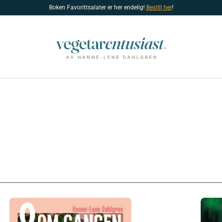
Boken Favorittsalater er her endelig!
Bestill her
!