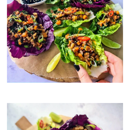
Knasende asiatiske tacos i hjertesalat og rød spisskål