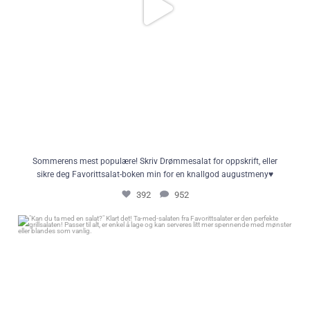
Sommerens mest populære! Skriv Drømmesalat for oppskrift, eller
sikre deg Favorittsalat-boken min for en knallgod augustmeny♥️
392
952
"Kan du ta med en salat?" Klart det! Ta-med-salaten fra Favorittsalater er
den perfekte grillsalaten! Passer til alt, er enkel å lage og kan serveres litt
mer spennende med mønster eller blandes som vanlig.
71
0