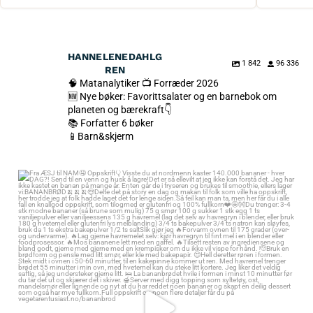
HANNELENEDAHLG
1 842
96 336
REN
🧠 Matanalytiker 📺 Forræder 2026
🆕 Nye bøker: Favorittsalater og en barnebok om
planeten og bærekraft👇
📚 Forfatter 6 bøker
📱Barn&skjerm
Fra ÆSJ til NAM🤤 Oppskrift👇 Visste du at nordmenn kaster 140.000
bananer - hver DAG?! Send til en venn og husk å lagre!
Det er så ellevilt at jeg ikke kan forstå det. Jeg har ikke kastet en banan
på mange år. Enten går de i fryseren og brukes til smoothie, ellers lager vi:
BANANBRØD🍌🍌🍌😍
Delte det på story en dag og makan til folk som ville ha oppskrift, her
trodde jeg at folk hadde laget det for lenge siden.
Så feil kan man ta, men her får du i alle fall en knallgod oppskrift, som
tilogmed er glutenfri og 100% fullkorn❤️🤩👐
Du trenger:
3-4 stk modne bananer (så brune som mulig)