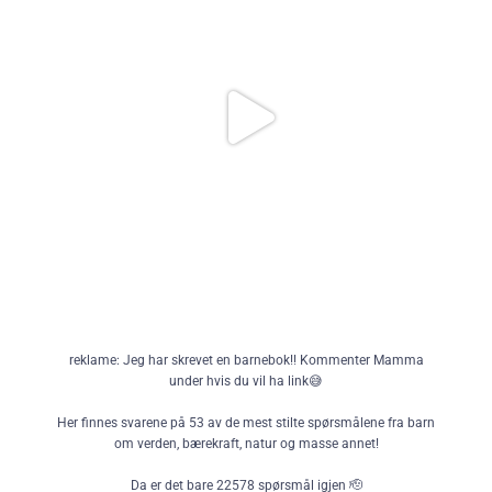
😍Hell deretter røren i formen. Stek midt i ovnen i 50-60 minutter,
Håper du vil kjøpe den til et nysgjerrig barn og hvem vet, kanskje det blir
til en kakepinne kommer ut ren. Med havremel trenger brødet 55
din nye favorittbok?
minutter i min ovn, med hvetemel kan du steke litt kortere. Jeg
Kommer rett etter skolestart, men kan bestilles allerede nå🔥
liker det veldig saftig, så jeg understeker gjerne litt.
🛌 La bananbrødet hvile i formen i minst 10 minutter før du tar det
Skulle ha snakket om den for lenge siden, men som videoen over viser,
hvem pokker har tid med skolefri så lenge🫣😅😂
ut og skjærer det i skiver.
🍯Server med digg topping som syltetøy, ost, mandelsmør eller
Ps: Tegningene er fra Leonard Furuberg og SÅ kule! @leonardfuruberg !
lignende og nyt at du har reddet noen bananer og skapt en deilig
363
49
dessert som også har mye fullkorn.
Full oppskrift og noen flere detaljer får du på
vegetarentusiast.no/bananbrod
150
3
reklame: Jeg har skrevet en barnebok!! Kommenter Mamma
under hvis du vil ha link😅
Her finnes svarene på 53 av de mest stilte spørsmålene fra barn
om verden, bærekraft, natur og masse annet!
Da er det bare 22578 spørsmål igjen 🫡