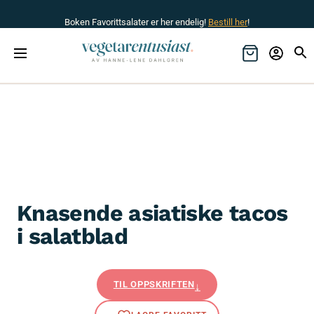
Boken Favorittsalater er her endelig!
Bestill her
!
Knasende asiatiske tacos
i salatblad
TIL OPPSKRIFTEN