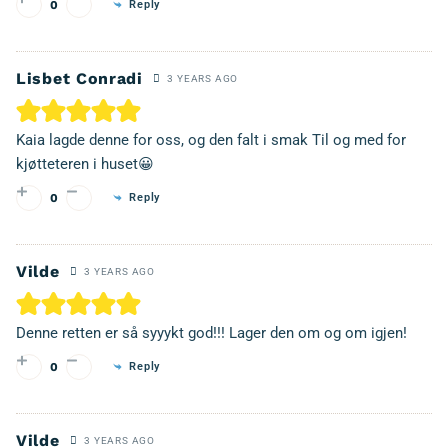
Reply
0
Lisbet Conradi
3 YEARS AGO
Kaia lagde denne for oss, og den falt i smak Til og med for
kjøtteteren i huset😀
Reply
0
Vilde
3 YEARS AGO
Denne retten er så syyykt god!!! Lager den om og om igjen!
Reply
0
Vilde
3 YEARS AGO