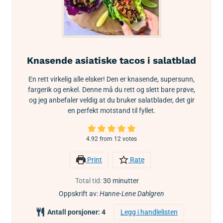
Knasende asiatiske tacos i salatblad
En rett virkelig alle elsker! Den er knasende, supersunn,
fargerik og enkel. Denne må du rett og slett bare prøve,
og jeg anbefaler veldig at du bruker salatblader, det gir
en perfekt motstand til fyllet.
4.92
from
12
votes
Print
Rate
Total tid:
30
minutter
Oppskrift av:
Hanne-Lene Dahlgren
Antall porsjoner:
4
Legg i handlelisten