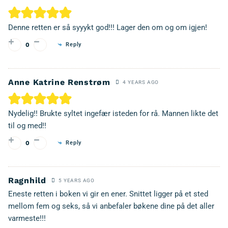
Denne retten er så syyykt god!!! Lager den om og om igjen!
Reply
0
Anne Katrine Renstrøm
4 YEARS AGO
Nydelig!! Brukte syltet ingefær isteden for rå. Mannen likte det
til og med!!
Reply
0
Ragnhild
5 YEARS AGO
Eneste retten i boken vi gir en ener. Snittet ligger på et sted
mellom fem og seks, så vi anbefaler bøkene dine på det aller
varmeste!!!