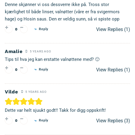
Denne skjønner vi oss dessverre ikke på. Tross stor
kjærlighet til både linser, valnøtter (våre er fra svigermors
hage) og Hosin saus. Den er veldig sunn, så vi spiste opp
View Replies
(1)
Reply
0
Amalie
5 YEARS AGO
Tips til hva jeg kan erstatte valnøttene med? 🙂
View Replies
(1)
Reply
0
Vilde
5 YEARS AGO
Dette var helt sjuukt godt!! Takk for digg oppskrift!
View Replies
(3)
Reply
0