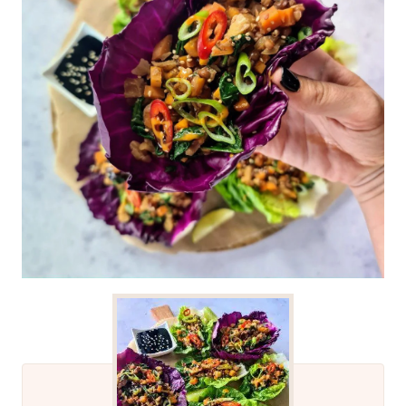
Rød spisskål med deilig asiatisk knasende fyll