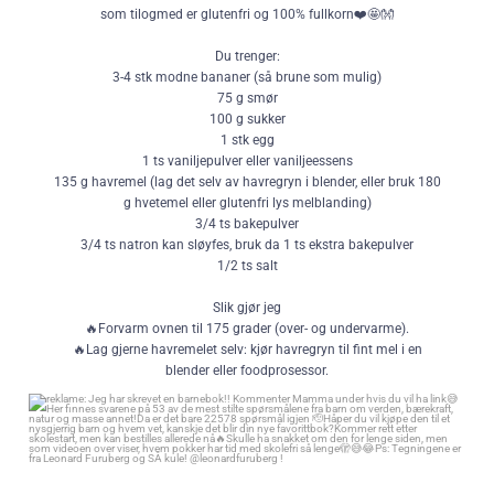
som tilogmed er glutenfri og 100% fullkorn❤️🤩👐
Du trenger:
3-4 stk modne bananer (så brune som mulig)
75 g smør
100 g sukker
1 stk egg
1 ts vaniljepulver eller vaniljeessens
135 g havremel (lag det selv av havregryn i blender, eller bruk 180
g hvetemel eller glutenfri lys melblanding)
3/4 ts bakepulver
3/4 ts natron kan sløyfes, bruk da 1 ts ekstra bakepulver
1/2 ts salt
Slik gjør jeg
🔥Forvarm ovnen til 175 grader (over- og undervarme).
🔥Lag gjerne havremelet selv: kjør havregryn til fint mel i en
blender eller foodprosessor.
🔥Mos bananene lett med en gaffel.
reklame: Jeg har skrevet en barnebok!! Kommenter Mamma under hvis
🔥Tilsett resten av ingrediensene og bland godt, gjerne med gjerne
du vil ha link😅
med en krempisker om du ikke vil vispe for hånd.
Her finnes svarene på 53 av de mest stilte spørsmålene fra barn om
🫡Bruk en brødform og pensle med litt smør, eller kle med
verden, bærekraft, natur og masse annet!
bakepapir.
Da er det bare 22578 spørsmål igjen 🫡