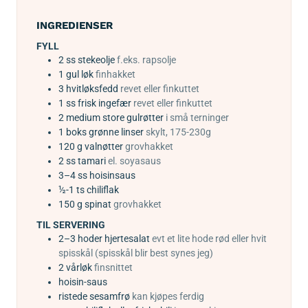
INGREDIENSER
FYLL
2
ss
stekeolje
f.eks. rapsolje
1
gul løk
finhakket
3
hvitløksfedd
revet eller finkuttet
1
ss
frisk ingefær
revet eller finkuttet
2
medium store
gulrøtter
i små terninger
1
boks
grønne linser
skylt, 175-230g
120
g
valnøtter
grovhakket
2
ss
tamari
el. soyasaus
3–4
ss
hoisinsaus
½-1
ts
chiliflak
150
g
spinat
grovhakket
TIL SERVERING
2–3
hoder hjertesalat
evt et lite hode rød eller hvit
spisskål (spisskål blir best synes jeg)
2
vårløk
finsnittet
hoisin-saus
ristede sesamfrø
kan kjøpes ferdig