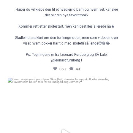
Håper du vil kjøpe den til et nysgjerrig barn og hvem vet, kanskje
det blir din nye favorittbok?
Kommer rett etter skolestart, men kan bestilles allerede nå🔥
Skulle ha snakket om den for lenge siden, men som videoen over
viser, hvem pokker har tid med skolefri så lenge🫣😅😂
Ps: Tegningene er fra Leonard Furuberg og SÅ kule!
@leonardfuruberg !
363
49
Sommerens mest populære! Skriv Drømmesalat for oppskrift, eller sikre
deg Favorittsalat-boken min for en knallgod augustmeny♥️
392
952