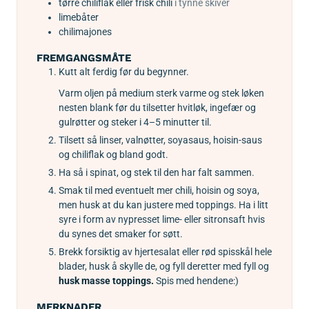
tørre chiliflak eller frisk chili
i tynne skiver
limebåter
chilimajones
FREMGANGSMÅTE
Kutt alt ferdig før du begynner.
Varm oljen på medium sterk varme og stek løken
nesten blank før du tilsetter hvitløk, ingefær og
gulrøtter og steker i 4–5 minutter til.
Tilsett så linser, valnøtter, soyasaus, hoisin-saus
og chiliflak og bland godt.
Ha så i spinat, og stek til den har falt sammen.
Smak til med eventuelt mer chili, hoisin og soya,
men husk at du kan justere med toppings. Ha i litt
syre i form av nypresset lime- eller sitronsaft hvis
du synes det smaker for søtt.
Brekk forsiktig av hjertesalat eller rød spisskål hele
blader, husk å skylle de, og fyll deretter med fyll og
husk masse toppings.
Spis med hendene:)
MERKNADER