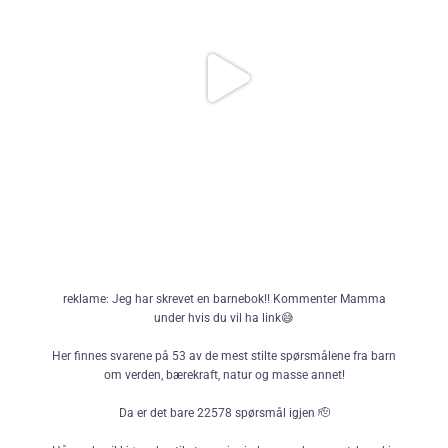
din nye favorittbok?
Kommer rett etter skolestart, men kan bestilles allerede nå🔥
Skulle ha snakket om den for lenge siden, men som videoen over viser,
hvem pokker har tid med skolefri så lenge🫣😅😂
Ps: Tegningene er fra Leonard Furuberg og SÅ kule! @leonardfuruberg !
346
47
reklame: Jeg har skrevet en barnebok!! Kommenter Mamma
under hvis du vil ha link😅
Her finnes svarene på 53 av de mest stilte spørsmålene fra barn
om verden, bærekraft, natur og masse annet!
Da er det bare 22578 spørsmål igjen 🫡