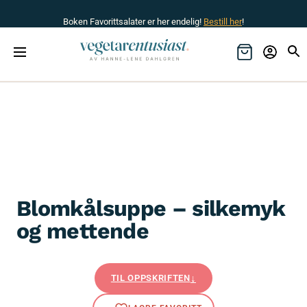
Boken Favorittsalater er her endelig!
Bestill her
!
Blomkålsuppe – silkemyk
og mettende
TIL OPPSKRIFTEN