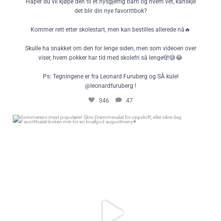
Håper du vil kjøpe den til et nysgjerrig barn og hvem vet, kanskje
det blir din nye favorittbok?
Kommer rett etter skolestart, men kan bestilles allerede nå🔥
Skulle ha snakket om den for lenge siden, men som videoen over
viser, hvem pokker har tid med skolefri så lenge🫣😅😂
Ps: Tegningene er fra Leonard Furuberg og SÅ kule!
@leonardfuruberg !
346
47
Sommerens mest populære! Skriv Drømmesalat for oppskrift, eller sikre
deg Favorittsalat-boken min for en knallgod augustmeny♥️
370
879