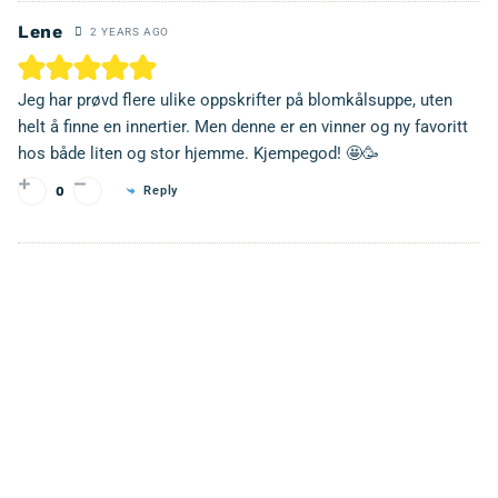
Lene
2 YEARS AGO
Jeg har prøvd flere ulike oppskrifter på blomkålsuppe, uten
helt å finne en innertier. Men denne er en vinner og ny favoritt
hos både liten og stor hjemme. Kjempegod! 🤩🥳
Reply
0