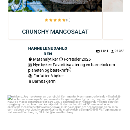
(0)
CRUNCHY MANGOSALAT
HANNELENEDAHLG
1 841
96 352
REN
🧠 Matanalytiker 📺 Forræder 2026
🆕 Nye bøker: Favorittsalater og en barnebok om
planeten og bærekraft👇
📚 Forfatter 6 bøker
📱Barn&skjerm
reklame: Jeg har skrevet en barnebok!! Kommenter Mamma under hvis
du vil ha link😅
Her finnes svarene på 53 av de mest stilte spørsmålene fra barn om
verden, bærekraft, natur og masse annet!
Da er det bare 22578 spørsmål igjen 🫡
Håper du vil kjøpe den til et nysgjerrig barn og hvem vet, kanskje det blir