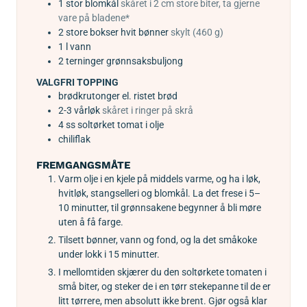
1
stor
blomkål
skåret i 2 cm store biter, ta gjerne
vare på bladene*
2
store bokser
hvit bønner
skylt (460 g)
1
l
vann
2
terninger grønnsaksbuljong
VALGFRI TOPPING
brødkrutonger el. ristet brød
2-3
vårløk
skåret i ringer på skrå
4
ss
soltørket tomat i olje
chiliflak
FREMGANGSMÅTE
Varm olje i en kjele på middels varme, og ha i løk,
hvitløk, stangselleri og blomkål. La det frese i 5–
10 minutter, til grønnsakene begynner å bli møre
uten å få farge.
Tilsett bønner, vann og fond, og la det småkoke
under lokk i 15 minutter.
I mellomtiden skjærer du den soltørkete tomaten i
små biter, og steker de i en tørr stekepanne til de er
litt tørrere, men absolutt ikke brent. Gjør også klar