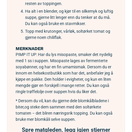
resten av toppingen.
Ha alt i en blender, og kjør til en silkemyk og luftig
suppe, gjerne litt lenger enn du tenker at du må.
Du kan også bruke en stavmikser.
Topp med krutonger, vårløk, soltørket tomat og
gjerne noen chiliflak.
MERKNADER
PIMP IT UP: Har du lys misopaste, smaker det nydelig
med 1 ss i suppen. Misopaste lages av fermenterte
soyabønner, og har en fin umamismak. Dersom du er
innom en helsekostbutikk som har det, anbefaler jeg å
kjøpe en pakke. Den holder i evigheter, og kun en liten
mengde gjør en forskjell i mange retter. Du kan også
ringle trøffelolje over suppen hvis du liker det.
* Dersom du vil, kan du gjerne dele blomkålbladene i
biter,
og steke dem sammen med den soltørkete
tomaten – det blir
en næringsrik topping. Du kan også
bruke mer blomkål
i selve suppen.
Spre matgleden, legg igjen stjerner