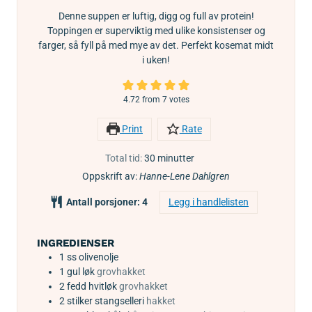
Denne suppen er luftig, digg og full av protein!
Toppingen er superviktig med ulike konsistenser og
farger, så fyll på med mye av det. Perfekt kosemat midt
i uken!
4.72
from
7
votes
Print
Rate
Total tid:
30
minutter
Oppskrift av:
Hanne-Lene Dahlgren
Antall porsjoner:
4
Legg i handlelisten
INGREDIENSER
1
ss
olivenolje
1
gul løk
grovhakket
2
fedd
hvitløk
grovhakket
2
stilker
stangselleri
hakket