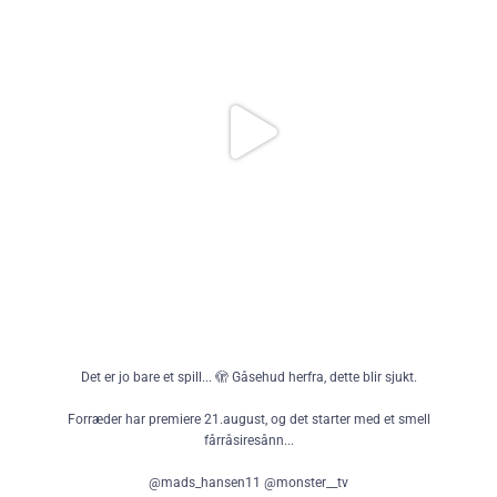
108
12
Det er jo bare et spill... 🫣 Gåsehud herfra, dette blir sjukt.
Forræder har premiere 21.august, og det starter med et smell
fårråsiresånn...
@mads_hansen11 @monster__tv