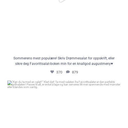
Sommerens mest populære! Skriv Drømmesalat for oppskrift, eller
sikre deg Favorittsalat-boken min for en knallgod augustmeny♥️
370
879
"Kan du ta med en salat?" Klart det! Ta-med-salaten fra Favorittsalater er
den perfekte grillsalaten! Passer til alt, er enkel å lage og kan serveres litt
mer spennende med mønster eller blandes som vanlig.
71
0