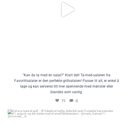
"Kan du ta med en salat?" Klart det! Ta-med-salaten fra
Favorittsalater er den perfekte grillsalaten! Passer til alt, er enkel å
lage og kan serveres litt mer spennende med mønster eller
blandes som vanlig.
71
0
Det er jo bare et spill... 🫣 Gåsehud herfra, dette blir sjukt.
Forræder har premiere 21.august, og det starter med et smell
fårråsiresånn...
@mads_hansen11 @monster__tv