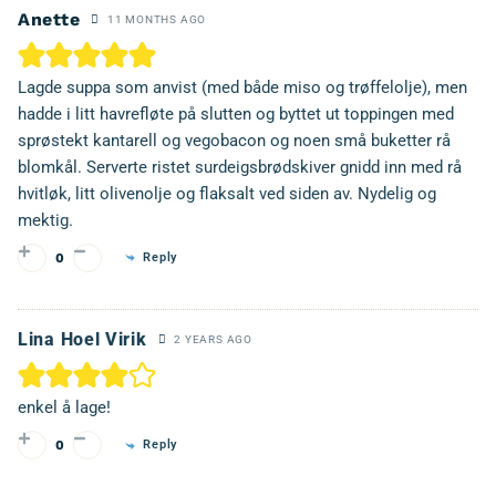
Anette
11 MONTHS AGO
Lagde suppa som anvist (med både miso og trøffelolje), men
hadde i litt havrefløte på slutten og byttet ut toppingen med
sprøstekt kantarell og vegobacon og noen små buketter rå
blomkål. Serverte ristet surdeigsbrødskiver gnidd inn med rå
hvitløk, litt olivenolje og flaksalt ved siden av. Nydelig og
mektig.
Reply
0
Lina Hoel Virik
2 YEARS AGO
enkel å lage!
Reply
0