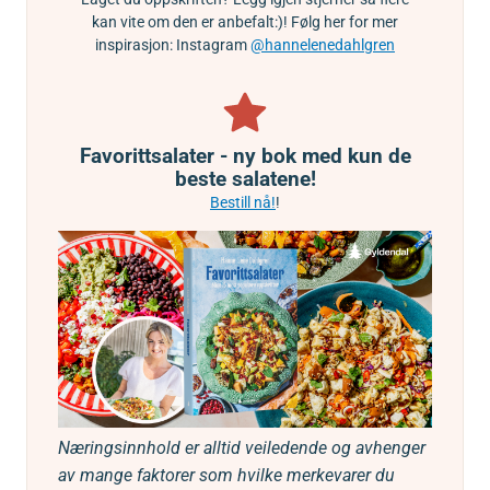
kan vite om den er anbefalt:)! Følg her for mer
inspirasjon: Instagram
@hannelenedahlgren
Favorittsalater - ny bok med kun de
beste salatene!
Bestill nå!
!
Næringsinnhold er alltid veiledende og avhenger
av mange faktorer som hvilke merkevarer du