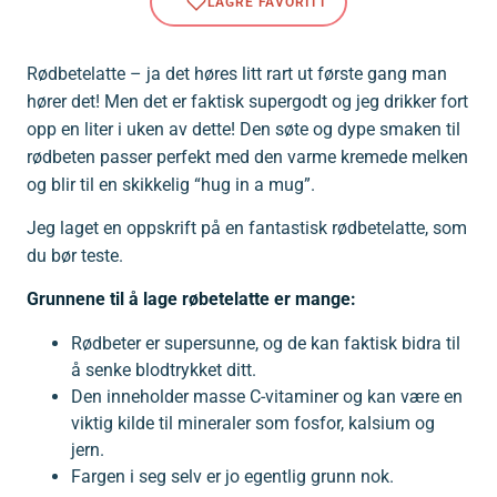
Rødbetelatte – ja det høres litt rart ut første gang man
hører det! Men det er faktisk supergodt og jeg drikker fort
opp en liter i uken av dette! Den søte og dype smaken til
rødbeten passer perfekt med den varme kremede melken
og blir til en skikkelig “hug in a mug”.
Jeg laget en oppskrift på en fantastisk rødbetelatte, som
du bør teste.
Grunnene til å lage røbetelatte er mange:
Rødbeter er supersunne, og de kan faktisk bidra til
å senke blodtrykket ditt.
Den inneholder masse C-vitaminer og kan være en
viktig kilde til mineraler som fosfor, kalsium og
jern.
Fargen i seg selv er jo egentlig grunn nok.