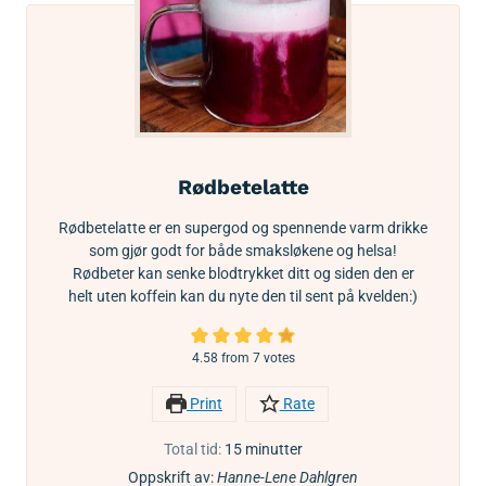
Rødbetelatte
Rødbetelatte er en supergod og spennende varm drikke
som gjør godt for både smaksløkene og helsa!
Rødbeter kan senke blodtrykket ditt og siden den er
helt uten koffein kan du nyte den til sent på kvelden:)
4.58
from
7
votes
Print
Rate
Total tid:
15
minutter
Oppskrift av:
Hanne-Lene Dahlgren