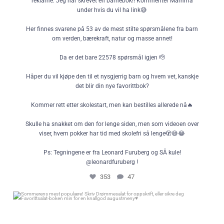
reklame: Jeg har skrevet en barnebok!! Kommenter Mamma
under hvis du vil ha link😅
Her finnes svarene på 53 av de mest stilte spørsmålene fra barn
om verden, bærekraft, natur og masse annet!
Da er det bare 22578 spørsmål igjen 🫡
Håper du vil kjøpe den til et nysgjerrig barn og hvem vet, kanskje
det blir din nye favorittbok?
Kommer rett etter skolestart, men kan bestilles allerede nå🔥
Skulle ha snakket om den for lenge siden, men som videoen over
viser, hvem pokker har tid med skolefri så lenge🫣😅😂
Ps: Tegningene er fra Leonard Furuberg og SÅ kule!
@leonardfuruberg !
353
47
Sommerens mest populære! Skriv Drømmesalat for oppskrift, eller sikre
deg Favorittsalat-boken min for en knallgod augustmeny♥️
382
910