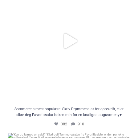
Sommerens mest populære! Skriv Drømmesalat for oppskrift, eller
sikre deg Favorittsalat-boken min for en knallgod augustmeny♥️
382
910
"Kan du ta med en salat?" Klart det! Ta-med-salaten fra Favorittsalater er