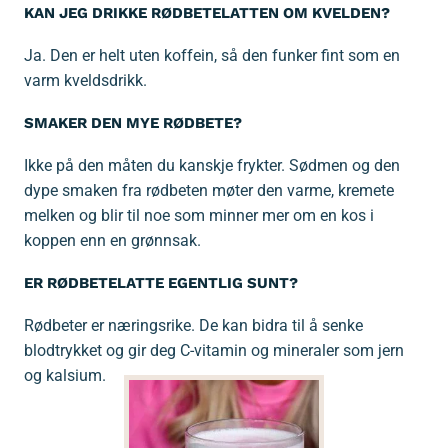
KAN JEG DRIKKE RØDBETELATTEN OM KVELDEN?
Ja. Den er helt uten koffein, så den funker fint som en
varm kveldsdrikk.
SMAKER DEN MYE RØDBETE?
Ikke på den måten du kanskje frykter. Sødmen og den
dype smaken fra rødbeten møter den varme, kremete
melken og blir til noe som minner mer om en kos i
koppen enn en grønnsak.
ER RØDBETELATTE EGENTLIG SUNT?
Rødbeter er næringsrike. De kan bidra til å senke
blodtrykket og gir deg C-vitamin og mineraler som jern
og kalsium.