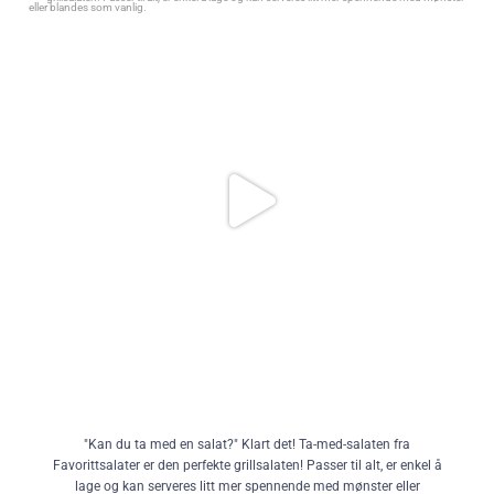
den perfekte grillsalaten! Passer til alt, er enkel å lage og kan serveres litt
mer spennende med mønster eller blandes som vanlig.
71
0
"Kan du ta med en salat?" Klart det! Ta-med-salaten fra
Favorittsalater er den perfekte grillsalaten! Passer til alt, er enkel å
lage og kan serveres litt mer spennende med mønster eller