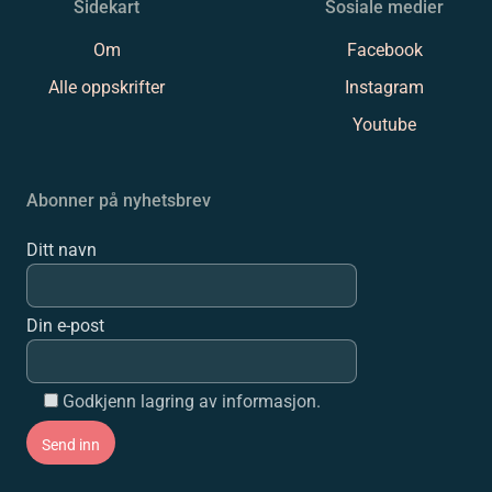
Sidekart
Sosiale medier
Om
Facebook
Alle oppskrifter
Instagram
Youtube
Abonner på nyhetsbrev
Ditt navn
Din e-post
Godkjenn lagring av informasjon.