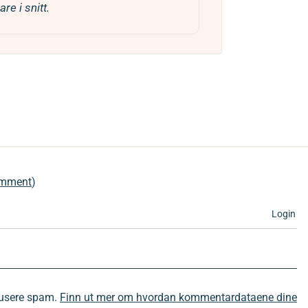
re i snitt.
comment
)
Login
edusere spam.
Finn ut mer om hvordan kommentardataene dine