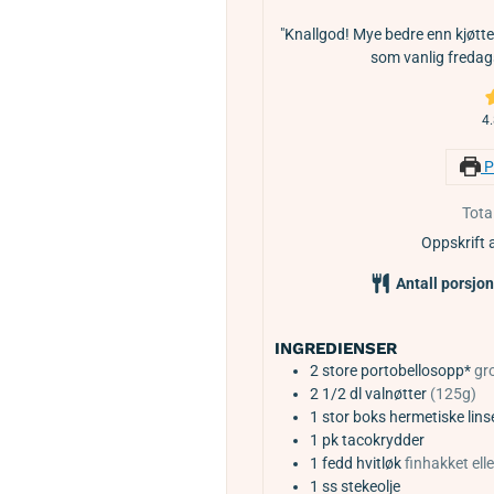
"Knallgod! Mye bedre enn kjøtte
som vanlig fredags
4
P
Total
Oppskrift 
Antall porsjo
INGREDIENSER
2
store
portobellosopp*
gr
2 1/2
dl
valnøtter
(125g)
1
stor boks
hermetiske lins
1
pk
tacokrydder
1
fedd
hvitløk
finhakket elle
1
ss
stekeolje