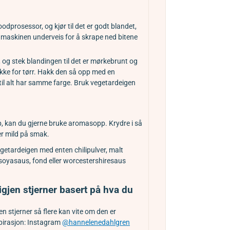
oodprosessor, og kjør til det er godt blandet,
p maskinen underveis for å skrape ned bitene
 og stek blandingen til det er mørkebrunt og
ikke for tørr. Hakk den så opp med en
til alt har samme farge. Bruk vegetardeigen
pp, kan du gjerne bruke
aromasopp. Krydre i så
er mild på smak.
getardeigen med enten chilipulver, malt
 soyasaus, fond eller worcestershiresaus
igjen stjerner basert på hva du
n stjerner så flere kan vite om den er
spirasjon: Instagram
@hannelenedahlgren