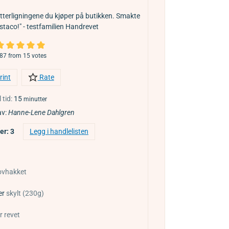
tterligningene du kjøper på butikken. Smakte
taco!" - testfamilien Handrevet
.87
from
15
votes
rint
Rate
 tid:
15
minutter
av:
Hanne-Lene Dahlgren
ner:
3
Legg i handlelisten
ovhakket
er
skylt (230g)
r revet