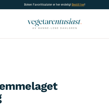
Boken Favorittsalater er her endelig!
Bestill her
!
jemmelaget
g