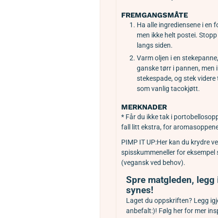
FREMGANGSMÅTE
Ha alle ingrediensene i en f
men ikke helt postei. Stop
langs siden.
Varm oljen i en stekepanne,
ganske tørr i pannen, men 
stekespade, og stek videre 
som vanlig tacokjøtt.
MERKNADER
* Får du ikke tak i portobelloso
fall litt ekstra, for aromasoppen
PIMP IT UP:
Her kan du krydre ve
spisskummen
eller for eksempel
(vegansk ved behov).
Spre matgleden, legg 
synes!
Laget du oppskriften? Legg igje
anbefalt:)! Følg her for mer in