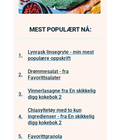
MEST POPULÆRT NÅ:
Lynrask linsegryte - min mest
1.
populære oppskrift
Drømmesalat - fra
2.
Favorittsalater
Vinnerlasagne fra En skikkelig
3.
digg kokebok 2
Chiasyltetøy med to kun
ingredienser - fra En skikkelig
4.
digg kokebok 2
Favorittgranola
5.