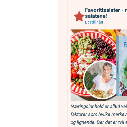
Favorittsalater -
salatene!
Bestill nå!
!
Næringsinnhold er alltid veiledende og avhenger av mange
faktorer som hvilke merkeva
og lignende. Der det er tvil 