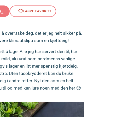
N
 overraske deg, det er jeg helt sikker på.
ere klimautslipp som en kjøttdeig!
 å lage. Alle jeg har servert den til, har
 mild, akkurat som nordmenns vanlige
vis lager en litt mer spenstig kjøttdeig,
kstra. Uten tacokrydderet kan du bruke
ig i andre retter. Nyt den som en helt
u til og med kan lure noen med den her 🙂