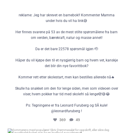
reklame: Jeg har skrevet en barnebok!! Kommenter Mamma
under hvis du vil ha link😅
Her finnes svarene på 53 av de mest stilte spørsmålene fra barn
om verden, bærekraft, natur og masse annet!
Da er det bare 22578 spørsmål igjen 🫡
Håper du vil kjøpe den til et nysgjerrig barn og hvem vet, kanskje
det blir din nye favorittbok?
Kommer rett etter skolestart, men kan bestilles allerede nå🔥
Skulle ha snakket om den for lenge siden, men som videoen over
viser, hvem pokker har tid med skolefri så lenge🫣😅😂
Ps: Tegningene er fra Leonard Furuberg og SÅ kule!
@leonardfuruberg !
369
49
Sommerens mest populære! Skriv Drømmesalat for oppskrift, eller sikre