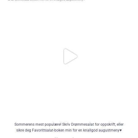
deg Favorittsalat-boken min for en knallgod augustmeny♥️
400
960
Sommerens mest populære! Skriv Drømmesalat for oppskrift, eller
sikre deg Favorittsalat-boken min for en knallgod augustmeny♥️