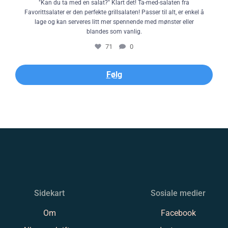
"Kan du ta med en salat?" Klart det! Ta-med-salaten fra
Favorittsalater er den perfekte grillsalaten! Passer til alt, er enkel å
lage og kan serveres litt mer spennende med mønster eller
blandes som vanlig.
71
0
Følg
Sidekart
Sosiale medier
Om
Facebook