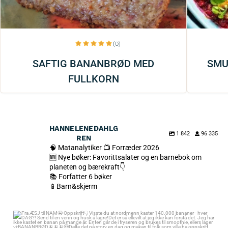
(0)
SAFTIG BANANBRØD MED
SMU
FULLKORN
HANNELENEDAHLG
1 842
96 335
REN
🧠 Matanalytiker 📺 Forræder 2026
🆕 Nye bøker: Favorittsalater og en barnebok om
planeten og bærekraft👇
📚 Forfatter 6 bøker
📱Barn&skjerm
Fra ÆSJ til NAM🤤 Oppskrift👇 Visste du at nordmenn kaster 140.000
bananer - hver DAG?! Send til en venn og husk å lagre!