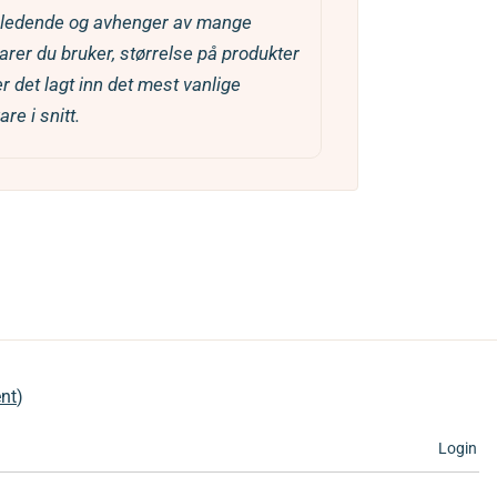
rer du bruker, størrelse på produkter
er det lagt inn det mest vanlige
re i snitt.
nt
)
Login