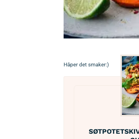
Herlige 
Håper det smaker:)
SØTPOTETSKIV