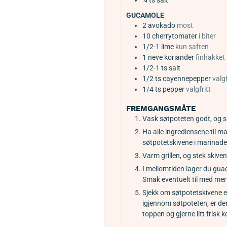
¼
ts
salt
GUCAMOLE
2
avokado
most
10
cherrytomater
i biter
1/2-1
lime
kun saften
1
neve
koriander
finhakket
1/2-1
ts
salt
1/2
ts
cayennepepper
valgf
1/4
ts
pepper
valgfritt
FREMGANGSMÅTE
Vask søtpoteten godt, og sk
Ha alle ingrediensene til m
søtpotetskivene i marinade
Varm grillen, og stek skive
I mellomtiden lager du guac
Smak eventuelt til med mer
Sjekk om søtpotetskivene er 
igjennom søtpoteten, er de
toppen og gjerne litt frisk k