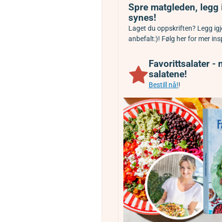
Spre matgleden, legg 
synes!
Laget du oppskriften? Legg igje
anbefalt:)! Følg her for mer in
Favorittsalater -
salatene!
Bestill nå!
!