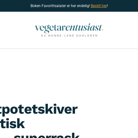
Boken Favorittsalater er her endelig!
Bestill her
!
tpotetskiver
tisk
– superrask