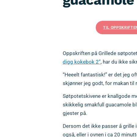
TIL OPPSKRIFTE
Oppskriften på Grillede søtpote
digg kokebok 2”
, har du ikke si
“Heeelt fantastisk!” er det jeg of
skjønner jeg godt, for makan til r
Søtpotetskivene er knallgode m
skikkelig smakfull guacamole bli
gjester på.
Dersom det ikke passer å grille 
også, eller i ovnen i ca 20 minut