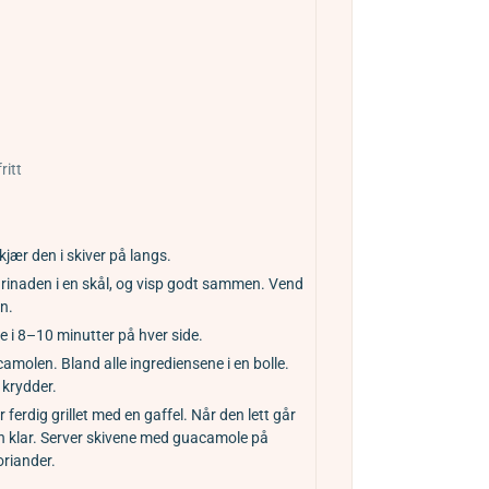
ritt
jær den i skiver på langs.
arinaden i en skål, og visp godt sammen. Vend
n.
ne i 8–10 minutter på hver side.
amolen. Bland alle ingrediensene i en bolle.
 krydder.
ferdig grillet med en gaffel. Når den lett går
n klar. Server skivene med guacamole på
oriander.