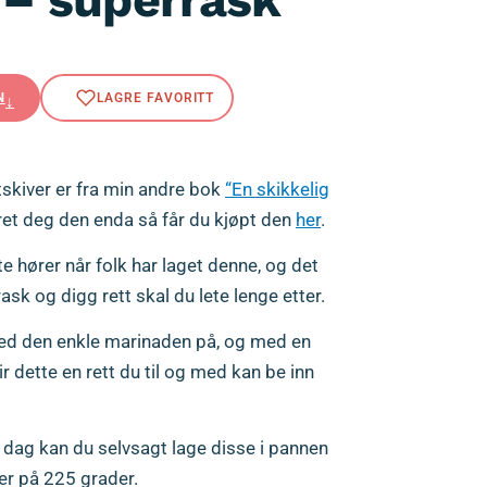
N
tskiver er fra min andre bok
“En skikkelig
kret deg den enda så får du kjøpt den
her
.
te hører når folk har laget denne, og det
ask og digg rett skal du lete lenge etter.
ed den enkle marinaden på, og med en
r dette en rett du til og med kan be inn
i dag kan du selvsagt lage disse i pannen
ter på 225 grader.