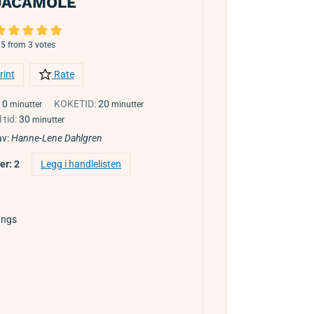
UACAMOLE
5
from
3
votes
rint
Rate
10
KOKETID:
20
minutter
minutter
 tid:
30
minutter
av:
Hanne-Lene Dahlgren
ner:
2
Legg i handlelisten
langs