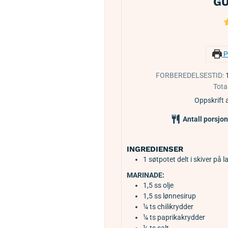
G
P
FORBEREDELSESTID:
Total
Oppskrift 
Antall porsjo
INGREDIENSER
1
søtpotet delt i skiver på 
MARINADE:
1,5
ss
olje
1,5
ss
lønnesirup
¼
ts
chilikrydder
¼
ts
paprikakrydder