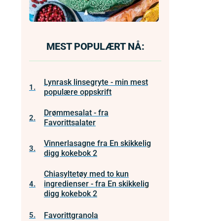
MEST POPULÆRT NÅ:
Lynrask linsegryte - min mest
1.
populære oppskrift
Drømmesalat - fra
2.
Favorittsalater
Vinnerlasagne fra En skikkelig
3.
digg kokebok 2
Chiasyltetøy med to kun
ingredienser - fra En skikkelig
4.
digg kokebok 2
Favorittgranola
5.