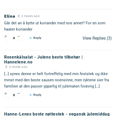
Eline
5 YEARS AGO
Går det an å bytte ut koriander med noe annet? For en som
haater koriander
View Replies
(3)
Reply
0
Rosenkålsalat - Julens beste tilbehør |
Hannelene.no
6 YEARS AGO
[…] synes denne er helt fortreffelig med min feststek og ikke
minst med den beste sausen noensinne, men ryktene sier fra
familien at den passer ypperlig til julematen forøvrig […]
Reply
0
Hanne-Lenes beste nøttestek - vegansk julemiddag