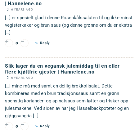
| Hannelene.no
6 YEARS AGO
[…] er spesielt glad i denne Rosenkålssalaten til og ikke minst
vegisterkaker og brun saus (og denne grønne om du er ekstra
[…]
Reply
0
Slik lager du en vegansk julemiddag til en eller
flere kjøttfrie gjester | Hannelene.no
6 YEARS AGO
[…] mine må med samt en deilig brokkolisalat. Dette
kombineres med en brun tradisjonssaus samt en grønn
spenstig koriander- og spinatsaus som løfter og frisker opp
julesmakene. Ved siden av har jeg Hasselbackpoteter og en
gløggsangria […]
Reply
0