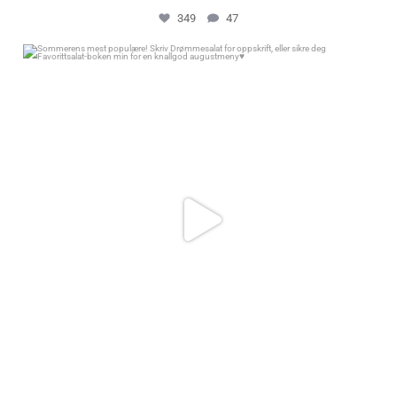
349
47
Sommerens mest populære! Skriv Drømmesalat for oppskrift, eller sikre
deg Favorittsalat-boken min for en knallgod augustmeny♥️
376
894