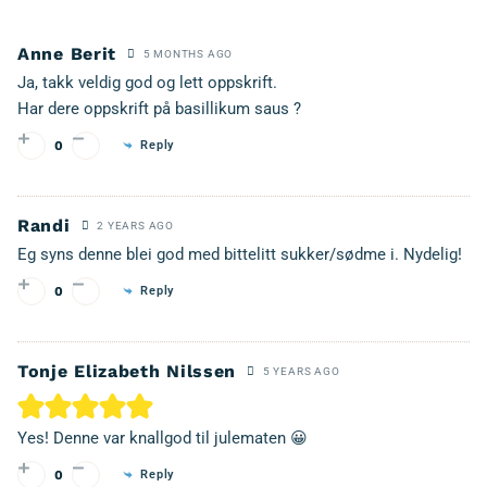
Anne Berit
5 MONTHS AGO
Ja, takk veldig god og lett oppskrift.
Har dere oppskrift på basillikum saus ?
Reply
0
Randi
2 YEARS AGO
Eg syns denne blei god med bittelitt sukker/sødme i. Nydelig!
Reply
0
Tonje Elizabeth Nilssen
5 YEARS AGO
Yes! Denne var knallgod til julematen 😀
Reply
0