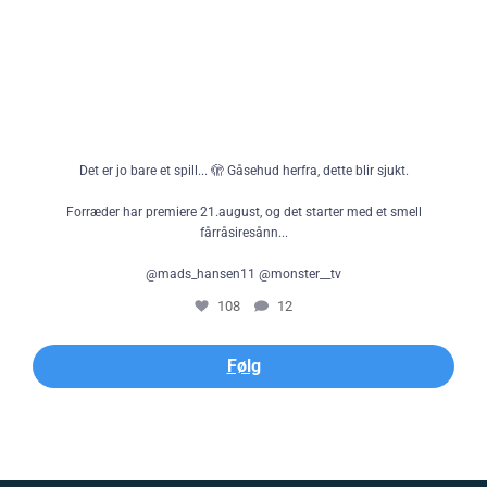
Det er jo bare et spill... 🫣 Gåsehud herfra, dette blir sjukt.
Forræder har premiere 21.august, og det starter med et smell
fårråsiresånn...
@mads_hansen11 @monster__tv
108
12
Følg