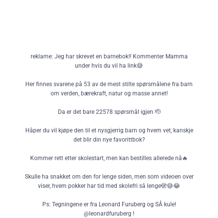
reklame: Jeg har skrevet en barnebok!! Kommenter Mamma
under hvis du vil ha link😅
Her finnes svarene på 53 av de mest stilte spørsmålene fra barn
om verden, bærekraft, natur og masse annet!
Da er det bare 22578 spørsmål igjen 🫡
Håper du vil kjøpe den til et nysgjerrig barn og hvem vet, kanskje
det blir din nye favorittbok?
Kommer rett etter skolestart, men kan bestilles allerede nå🔥
Skulle ha snakket om den for lenge siden, men som videoen over
viser, hvem pokker har tid med skolefri så lenge🫣😅😂
Ps: Tegningene er fra Leonard Furuberg og SÅ kule!
@leonardfuruberg !