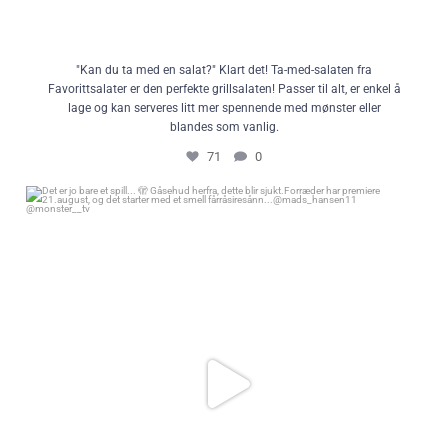
"Kan du ta med en salat?" Klart det! Ta-med-salaten fra
Favorittsalater er den perfekte grillsalaten! Passer til alt, er enkel å
lage og kan serveres litt mer spennende med mønster eller
blandes som vanlig.
71
0
Det er jo bare et spill... 🫣 Gåsehud herfra, dette blir sjukt.
Forræder har premiere 21.august, og det starter med et smell
fårråsiresånn...
@mads_hansen11 @monster__tv
108
12