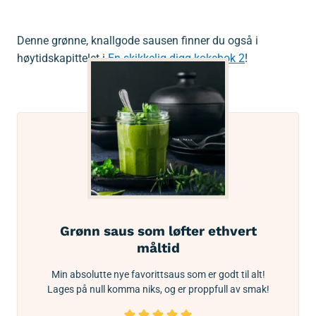
Denne grønne, knallgode sausen finner du også i
høytidskapittelet i
En skikkelig digg kokebok 2
!
Grønn saus som løfter ethvert
måltid
Min absolutte nye favorittsaus som er godt til alt!
Lages på null komma niks, og er proppfull av smak!