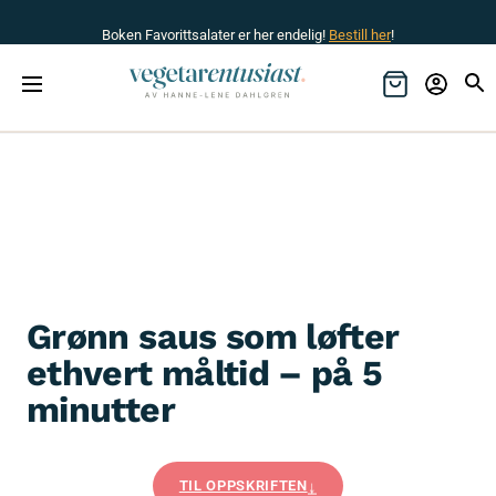
Boken Favorittsalater er her endelig!
Bestill her
!
Grønn saus som løfter
ethvert måltid – på 5
minutter
TIL OPPSKRIFTEN