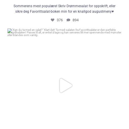
Sommerens mest populære! Skriv Drømmesalat for oppskrift, eller
sikre deg Favorittsalat-boken min for en knallgod augustmeny♥️
376
894
"Kan du ta med en salat?" Klart det! Ta-med-salaten fra Favorittsalater er
den perfekte grillsalaten! Passer til alt, er enkel å lage og kan serveres litt
mer spennende med mønster eller blandes som vanlig.
71
0