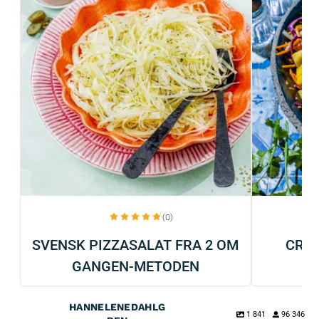
(0)
SVENSK PIZZASALAT FRA 2 OM
CRU
GANGEN-METODEN
HANNELENEDAHLG
1 841
96 346