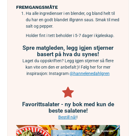
FREMGANGSMÅTE
Ha alle ingredienser i en blender, og bland helt til
du har en godt blandet illgrønn saus. Smak til med
salt og pepper.
Holder fint i tett beholder i 5-7 dager i kjøleskap.
Spre matgleden, legg igjen stjerner
basert på hva du synes!
Laget du oppskriften? Legg igjen stjerner så flere
kan vite om den er anbefalt:)! Følg her for mer
inspirasjon: Instagram
@hannelenedahlgren
Favorittsalater - ny bok med kun de
beste salatene!
Bestill nå!
!