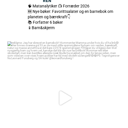
REN
🧠 Matanalytiker 📺 Forræder 2026
🆕 Nye bøker: Favorittsalater og en barnebok om
planeten og bærekraft👇
📚 Forfatter 6 bøker
📱Barn&skjerm
reklame: Jeg har skrevet en barnebok!! Kommenter Mamma under hvis
du vil ha link😅
Her finnes svarene på 53 av de mest stilte spørsmålene fra barn om
verden, bærekraft, natur og masse annet!
Da er det bare 22578 spørsmål igjen 🫡
Håper du vil kjøpe den til et nysgjerrig barn og hvem vet, kanskje det blir
din nye favorittbok?
Kommer rett etter skolestart, men kan bestilles allerede nå🔥
Skulle ha snakket om den for lenge siden, men som videoen over viser,
hvem pokker har tid med skolefri så lenge🫣😅😂
Ps: Tegningene er fra Leonard Furuberg og SÅ kule! @leonardfuruberg !
349
47