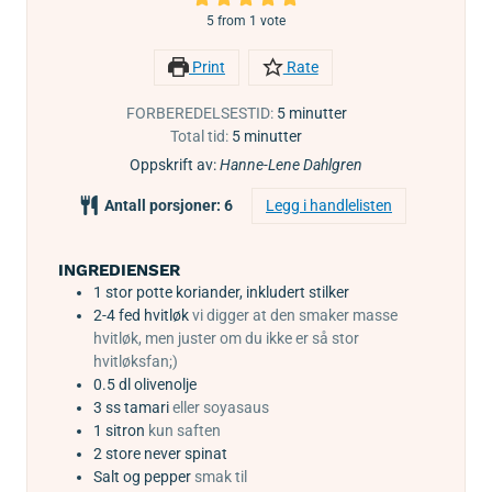
5
from 1 vote
Print
Rate
FORBEREDELSESTID:
5
minutter
Total tid:
5
minutter
Oppskrift av:
Hanne-Lene Dahlgren
Antall porsjoner:
6
Legg i handlelisten
INGREDIENSER
1
stor potte
koriander, inkludert stilker
2-4
fed
hvitløk
vi digger at den smaker masse
hvitløk, men juster om du ikke er så stor
hvitløksfan;)
0.5
dl
olivenolje
3
ss
tamari
eller soyasaus
1
sitron
kun saften
2
store never spinat
Salt og pepper
smak til