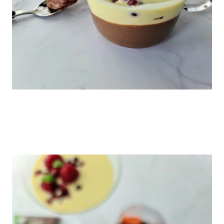
Jeg elsker å servere i ulike former og høyder, det blir mye mer lekent sånn!
Her tok jeg det jeg hadde av ulike typer glass, og synes det blir absolutt
finest med gjennomsiktige til denne typen dessert.