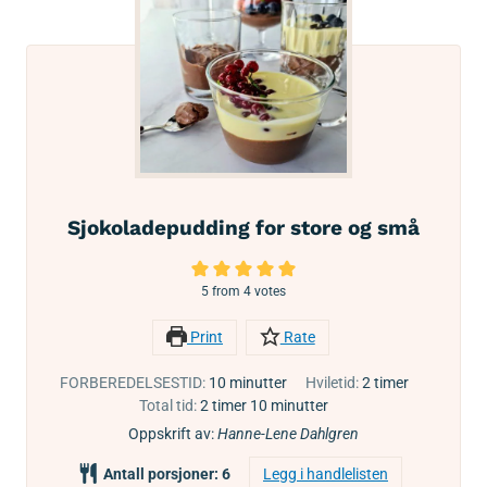
Sjokoladepudding for store og små
5
from
4
votes
Print
Rate
FORBEREDELSESTID:
10
minutter
Hviletid:
2
timer
Total tid:
2
timer
10
minutter
Oppskrift av:
Hanne-Lene Dahlgren
Antall porsjoner:
6
Legg i handlelisten