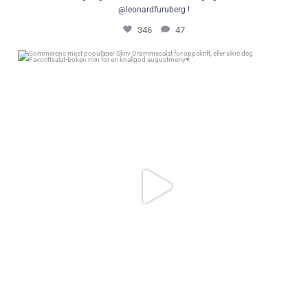
@leonardfuruberg !
346
47
Sommerens mest populære! Skriv Drømmesalat for oppskrift, eller sikre
deg Favorittsalat-boken min for en knallgod augustmeny♥️
370
879