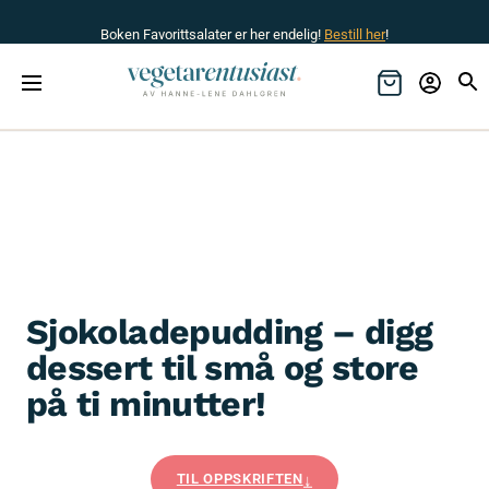
Boken Favorittsalater er her endelig!
Bestill her
!
Sjokoladepudding – digg
dessert til små og store
på ti minutter!
TIL OPPSKRIFTEN