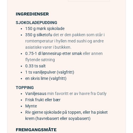
INGREDIENSER
SJOKOLADEPUDDING
150
g
mørk sjokolade
350
g
silketofu
det er den pakken som står i
romtemperatur i hyllen med sushi og andre
asiatiske varer i butikken.
0.75-1
dl
lønnesirup etter smak
eller annen
flytende søtning
0.33
ts
salt
1
ts
vaniljepulver (valgfritt)
en skvis lime (valgfritt)
TOPPING
Vaniljesaus
min favoritt er av havre fra Oatly
Frisk frukt eller bær
Mynte
Riv gjerne sjokolade på toppen, eller ha pisket
krem (havrebasert eller soyabasert)
FREMGANGSMÅTE