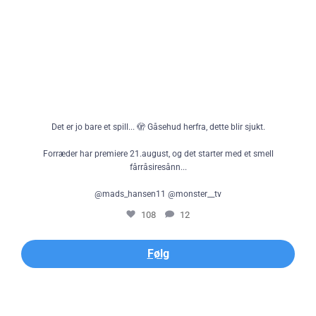
Det er jo bare et spill... 🫣 Gåsehud herfra, dette blir sjukt.
Forræder har premiere 21.august, og det starter med et smell
fårråsiresånn...
@mads_hansen11 @monster__tv
108
12
Følg