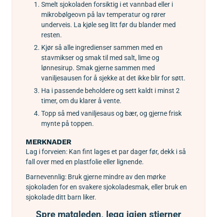
Smelt sjokoladen forsiktig i et vannbad eller i
mikrobølgeovn på lav temperatur og rører
underveis. La kjøle seg litt før du blander med
resten.
Kjør så alle ingredienser sammen med en
stavmikser og smak til med salt, lime og
lønnesirup. Smak gjerne sammen med
vaniljesausen for å sjekke at det ikke blir for søtt.
Ha i passende beholdere og sett kaldt i minst 2
timer, om du klarer å vente.
Topp så med vaniljesaus og bær, og gjerne frisk
mynte på toppen.
MERKNADER
Lag i forveien:
Kan fint lages et par dager før, dekk i så
fall over med en plastfolie eller lignende.
Barnevennlig: Bruk gjerne mindre av den mørke
sjokoladen for en svakere sjokoladesmak, eller bruk en
sjokolade ditt barn liker.
Spre matgleden, legg igjen stjerner