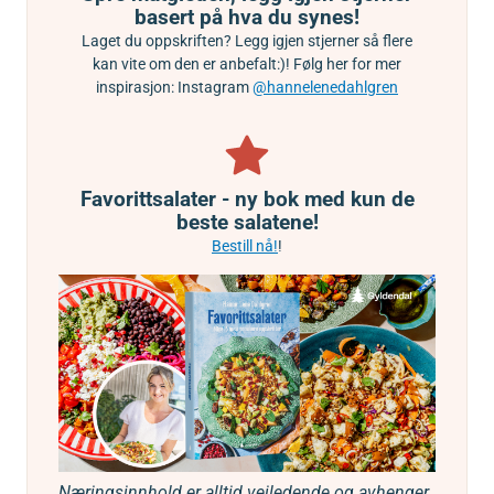
basert på hva du synes!
Laget du oppskriften? Legg igjen stjerner så flere
kan vite om den er anbefalt:)! Følg her for mer
inspirasjon: Instagram
@hannelenedahlgren
Favorittsalater - ny bok med kun de
beste salatene!
Bestill nå!
!
Næringsinnhold er alltid veiledende og avhenger