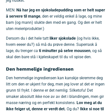
jeg husket.
MEN:
Nå har jeg en sjokoladepudding som er helt super
å servere til mange
, den er veldig enkel å lage, og mine
barn (og mann) slukte den med en gang. Og den er helt
uten meieriprodukter:)
Dersom du i det hele tatt
liker sjokolade
(og hvis ikke,
hvem eeeer du?) så må du prøve denne. Superrask å
lage, du trenger ca
ti minutter på selve moussen
, og så
skal den bare stå i kjøleskapet til du vil spise den.
Den hemmelige ingrediensen
Den hemmelige ingrediensen kan kanskje skremme deg
litt om den er ukjent for deg, men jeg lover at det er ingen
grunn til frykt. I denne er det nemlig: Silketofu! Det
smaker absolutt ikke noe av av det i blandingen, men gir
masse næring og en perfekt konsistens.
Lov meg at du
ikke feiger ut, denne er verdt det.
Og du?
Ikke si noe til