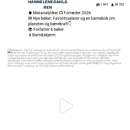
HANNELENEDAHLG
1 841
96 352
REN
🧠 Matanalytiker 📺 Forræder 2026
🆕 Nye bøker: Favorittsalater og en barnebok om
planeten og bærekraft👇
📚 Forfatter 6 bøker
📱Barn&skjerm
reklame: Jeg har skrevet en barnebok!! Kommenter Mamma under hvis
du vil ha link😅
Her finnes svarene på 53 av de mest stilte spørsmålene fra barn om
verden, bærekraft, natur og masse annet!
Da er det bare 22578 spørsmål igjen 🫡
Håper du vil kjøpe den til et nysgjerrig barn og hvem vet, kanskje det blir
din nye favorittbok?
Kommer rett etter skolestart, men kan bestilles allerede nå🔥
Skulle ha snakket om den for lenge siden, men som videoen over viser,
hvem pokker har tid med skolefri så lenge🫣😅😂
Ps: Tegningene er fra Leonard Furuberg og SÅ kule! @leonardfuruberg !
346
47