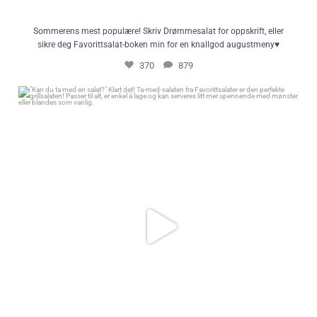
Sommerens mest populære! Skriv Drømmesalat for oppskrift, eller
sikre deg Favorittsalat-boken min for en knallgod augustmeny♥️
370
879
"Kan du ta med en salat?" Klart det! Ta-med-salaten fra Favorittsalater er
den perfekte grillsalaten! Passer til alt, er enkel å lage og kan serveres litt
mer spennende med mønster eller blandes som vanlig.
71
0