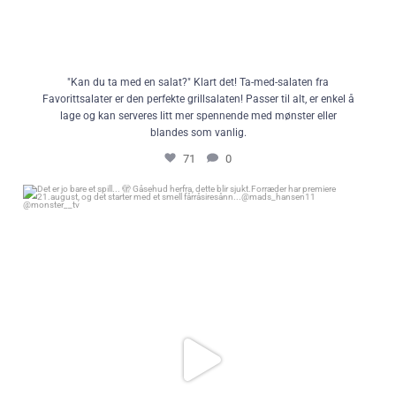
"Kan du ta med en salat?" Klart det! Ta-med-salaten fra
Favorittsalater er den perfekte grillsalaten! Passer til alt, er enkel å
lage og kan serveres litt mer spennende med mønster eller
blandes som vanlig.
71
0
Det er jo bare et spill... 🫣 Gåsehud herfra, dette blir sjukt.
Forræder har premiere 21.august, og det starter med et smell
fårråsiresånn...
@mads_hansen11 @monster__tv
108
12