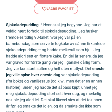
Sjokoladepudding
…! Hvor skal jeg begynne. Jeg har et
veldig nært forhold til sjokoladepudding. Jeg husker
fremdeles tidlig 90-tallet hvor jeg var på en
barnebursdag som serverte togkake av sånne firkantede
sjokoladepuddinger og hadde melkerull som hjul. Jeg
hadde aldri sett en flottere kake. En del år senere, da jeg
var gravid for første gang var jeg i ganske dårlig form.
Jeg var konstant sulten og helt uten matlyst. Det
eneste
jeg ville spise hver eneste dag
var sjokoladepudding
(fra boks) og vaniljesaus (og kiwi, men det er en annen
historie). Siden jeg hadde det såpass kjipt, unnet jeg
meg sjokoladepudding stort sett hver dag, og merkelig
nok ble jeg aldri lei. Det skal likevel sies at det tok noen
år før jeg smakte det igjen, og da smakte det ikke som