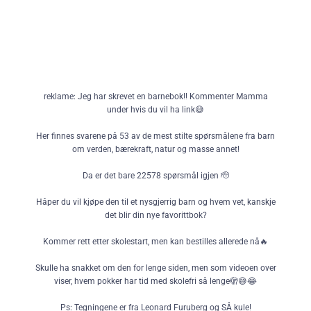
reklame: Jeg har skrevet en barnebok!! Kommenter Mamma
under hvis du vil ha link😅
Her finnes svarene på 53 av de mest stilte spørsmålene fra barn
om verden, bærekraft, natur og masse annet!
Da er det bare 22578 spørsmål igjen 🫡
Håper du vil kjøpe den til et nysgjerrig barn og hvem vet, kanskje
det blir din nye favorittbok?
Kommer rett etter skolestart, men kan bestilles allerede nå🔥
Skulle ha snakket om den for lenge siden, men som videoen over
viser, hvem pokker har tid med skolefri så lenge🫣😅😂
Ps: Tegningene er fra Leonard Furuberg og SÅ kule!