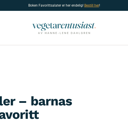
Boken Favorittsalater er her endelig!
Bestill her
!
er – barnas
avoritt