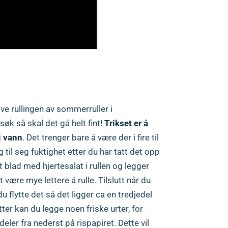
R MAN EN SOMMERRULL?
elve rullingen av sommerruller i
øk så skal det gå helt fint!
Trikset er å
i vann
. Det trenger bare å være der i fire til
til seg fuktighet etter du har tatt det opp
 blad med hjertesalat i rullen og legger
t være mye lettere å rulle. Tilslutt når du
n du flytte det så det ligger ca en tredjedel
ter kan du legge noen friske urter, for
eler fra nederst på rispapiret. Dette vil