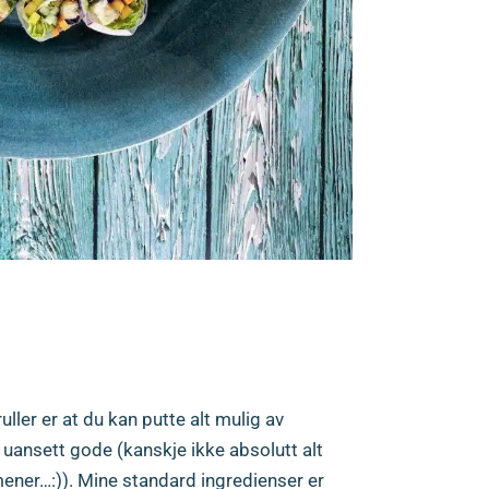
uller med peanøttsaus.
SJONSFORSLAG
ler er at du kan putte alt mulig av
n uansett gode (kanskje ikke absolutt alt
ener…:)). Mine standard ingredienser er