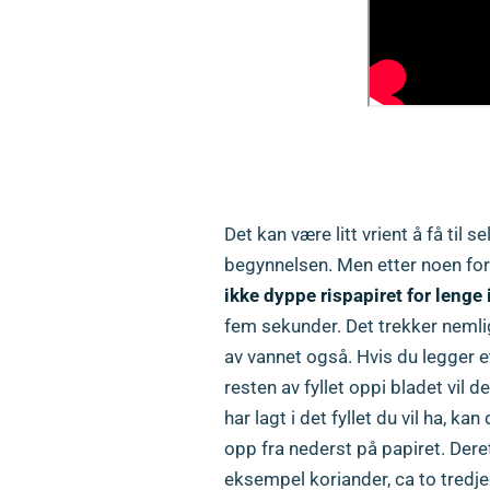
HVORDAN RULLE
Det kan være litt vrient å få til s
begynnelsen. Men etter noen fors
ikke dyppe rispapiret for lenge 
fem sekunder. Det trekker nemlig 
av vannet også. Hvis du legger et
resten av fyllet oppi bladet vil de
har lagt i det fyllet du vil ha, ka
opp fra nederst på papiret. Deret
eksempel koriander, ca to tredjed