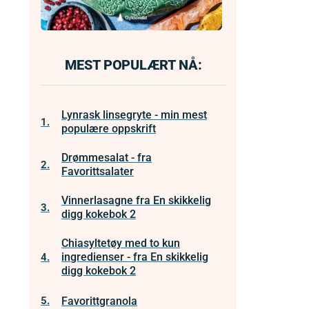
MEST POPULÆRT NÅ:
Lynrask linsegryte - min mest
1.
populære oppskrift
Drømmesalat - fra
2.
Favorittsalater
Vinnerlasagne fra En skikkelig
3.
digg kokebok 2
Chiasyltetøy med to kun
ingredienser - fra En skikkelig
4.
digg kokebok 2
Favorittgranola
5.