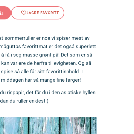
N
at sommerruller er noe vi spiser mest av
er småguttas favorittmat er det også superlett
 å få i seg masse grønt på! Det som er så
kan variere de herfra til evigheten. Og så
pise så alle får sitt favorittinnhold. I
når middagen har så mange fine farger!
u rispapir, det får du i den asiatiske hyllen.
dan du ruller enklest:)